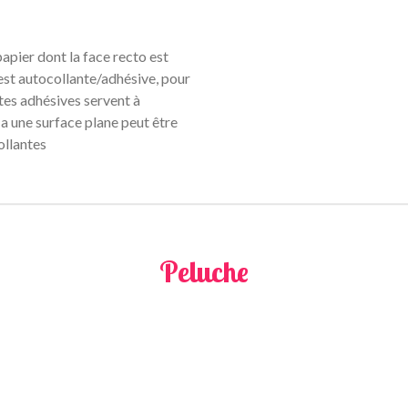
apier dont la face recto est
 est autocollante/adhésive, pour
ttes adhésives servent à
 a une surface plane peut être
ollantes
Peluche