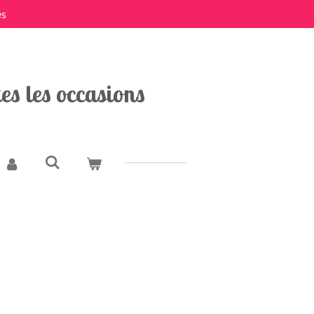
es
es les occasions