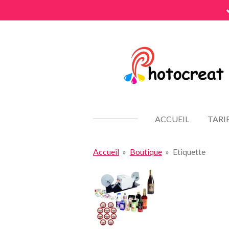
Passer
au
contenu
principal
ACCUEIL
TARI
Accueil
»
Boutique
»
Etiquette