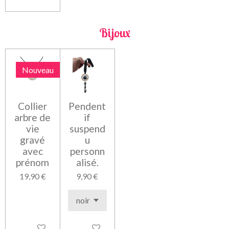
Bijoux
Nouveau
Collier
Pendent
arbre de
if
vie
suspend
gravé
u
avec
personn
prénom
alisé.
19,90 €
9,90 €
Voir les détails
Voir les détails