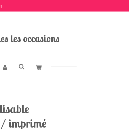
es
es les occasions
lisable
é/ imprimé