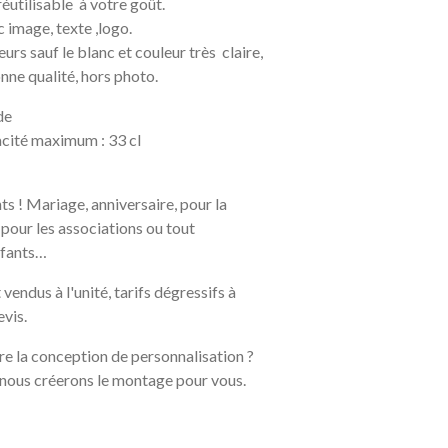
éutilisable à votre goût.
 image, texte ,logo.
urs sauf le blanc et couleur très claire,
nne qualité, hors photo.
ide
pacité maximum : 33 cl
s ! Mariage, anniversaire, pour la
 pour les associations ou tout
nfants…
vendus à l'unité, tarifs dégressifs à
evis.
re la conception de personnalisation ?
nous créerons le montage pour vous.