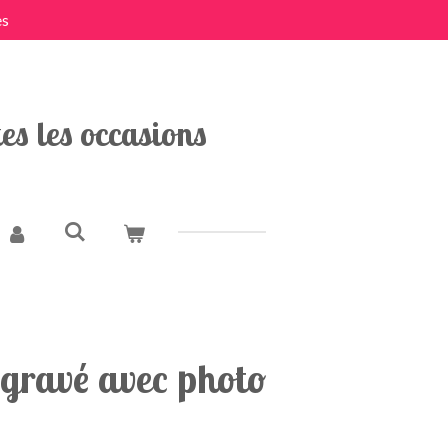
es
es les occasions
 gravé avec photo