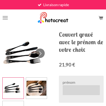
Livraison rapide
Passer
au
contenu
principal
Couvert gravé
avec le prénom de
votre choix
21,90 €
prénom