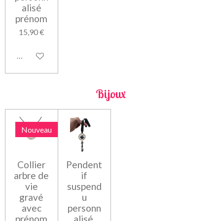
alisé
prénom
15,90 €
Voir les détails
Bijoux
Nouveau
Collier
Pendent
arbre de
if
vie
suspend
gravé
u
avec
personn
prénom
alisé.