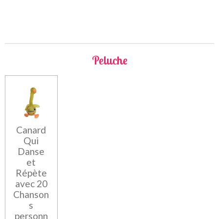
Peluche
Canard
Qui
Danse
et
Répète
avec 20
Chanson
s
personn