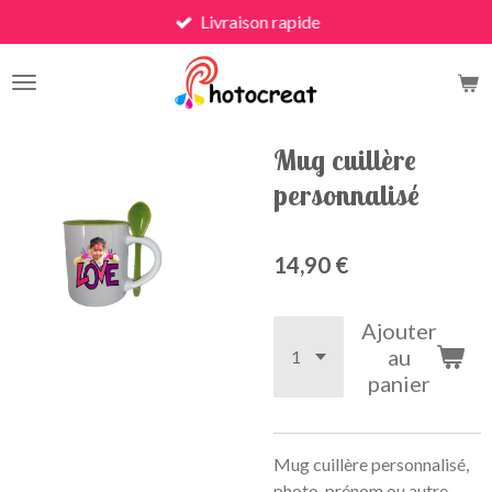
Livraison rapide
Passer
au
contenu
principal
Mug cuillère
personnalisé
14,90 €
Ajouter
au
panier
Mug cuillère personnalisé,
photo, prénom ou autre.