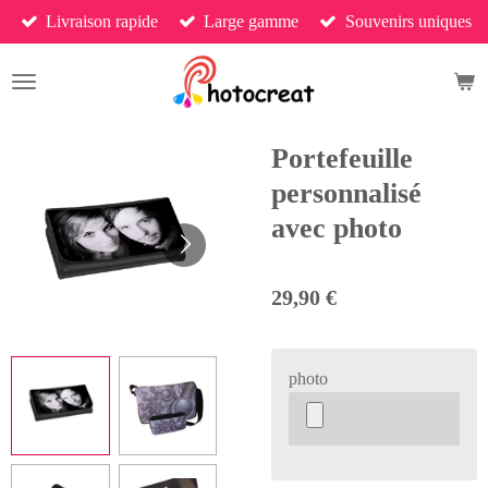
Livraison rapide
Large gamme
Souvenirs uniques
Passer
au
contenu
principal
Portefeuille
personnalisé
avec photo
29,90 €
photo