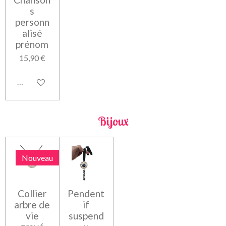
s
personn
alisé
prénom
15,90 €
Voir les détails
Bijoux
Nouveau
Collier
Pendent
arbre de
if
vie
suspend