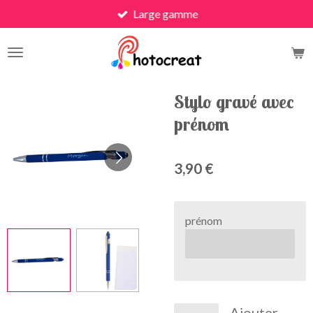
Large gamme
Passer
au
contenu
principal
Stylo gravé avec
prénom
3,90 €
prénom
Ajouter