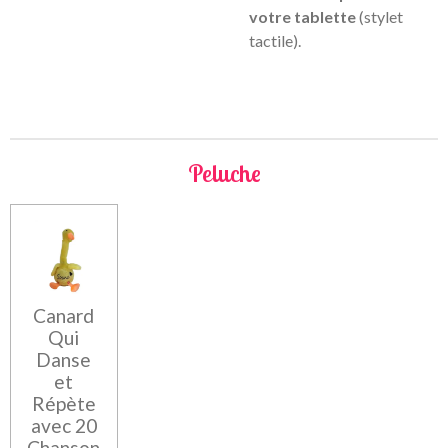
votre tablette
(stylet
tactile).
Peluche
Canard
Qui
Danse
et
Répète
avec 20
Chanson